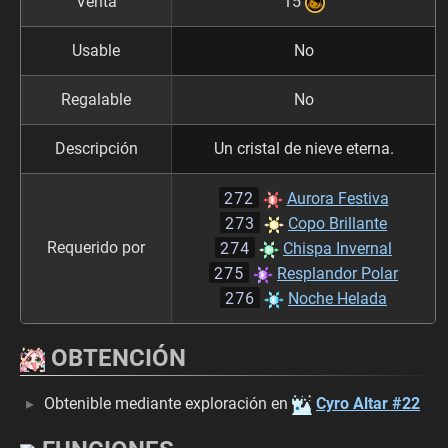
Venta
15
Usable
No
Regalable
No
Descripción
Un cristal de nieve eterna.
272
Aurora Festiva
273
Copo Brillante
274
Requerido por
Chispa Invernal
275
Resplandor Polar
276
Noche Helada
OBTENCIÓN
Obtenible mediante exploración en
Cyro Altar #22