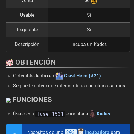
Venta
150
Usable
Sí
Regalable
Sí
Descripción
Incuba un Kades
OBTENCIÓN
Obtenible dentro en
Glast Heim (#21)
Se puede obtener de intercambios con otros usuarios.
FUNCIONES
!use 1531
Úsalo con
e incuba a
Kades
.
803
Necesitas de una
Incubadora
para