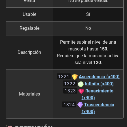
Venta
No se puede vender.
Usable
Sí
Regalable
No
Permite subir el nivel de una
mascota hasta
150
.
Descripción
Requiere que la mascota activa
sea nivel
120
.
1321
Ascendencia (x400)
1322
Infinito (x400)
1323
Renacimiento
Materiales
(x400)
1324
Trascendencia
(x400)