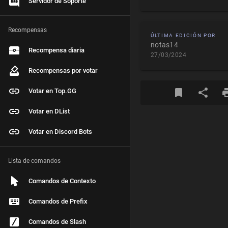
Servidor de Soporte
Recompensas
ÚLTIMA EDICIÓN POR
notas14
Recompensa diaria
27/03/2024
Recompensas por votar
Votar en Top.GG
Votar en DList
Votar en Discord Bots
Lista de comandos
Comandos de Contexto
Comandos de Prefix
Comandos de Slash