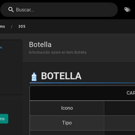
Buscar...
/
ems
305
Botella
NA
Información sobre el item Botella
BOTELLA
CA
Icono
ems
Tipo