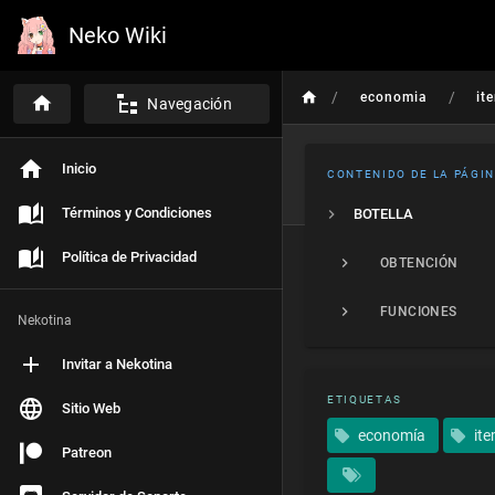
Neko Wiki
/
/
economia
it
Navegación
Inicio
CONTENIDO DE LA PÁGI
Términos y Condiciones
BOTELLA
Política de Privacidad
OBTENCIÓN
FUNCIONES
Nekotina
Invitar a Nekotina
ETIQUETAS
Sitio Web
economía
it
Patreon