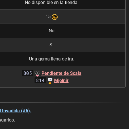
No disponible en la tienda.
15
No
Si
Una gema llena de ira.
805
Pendiente de Scala
814
Mjolnir
l Invadida (#6).
suarios.