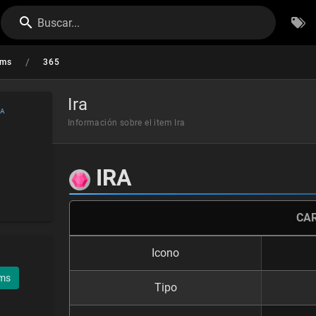
Buscar...
/
ems
365
Ira
NA
Información sobre el item Ira
IRA
CA
Icono
ems
Tipo