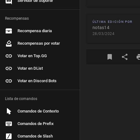
Servidor de Soporte
Recompensas
ÚLTIMA EDICIÓN POR
notas14
Recompensa diaria
28/03/2024
Recompensas por votar
Votar en Top.GG
Votar en DList
Votar en Discord Bots
Lista de comandos
Comandos de Contexto
Comandos de Prefix
Comandos de Slash