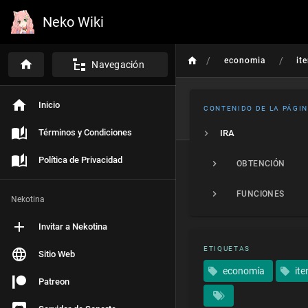
Neko Wiki
/
/
economia
it
Navegación
Inicio
CONTENIDO DE LA PÁGI
Términos y Condiciones
IRA
Política de Privacidad
OBTENCIÓN
FUNCIONES
Nekotina
Invitar a Nekotina
ETIQUETAS
Sitio Web
economía
it
Patreon