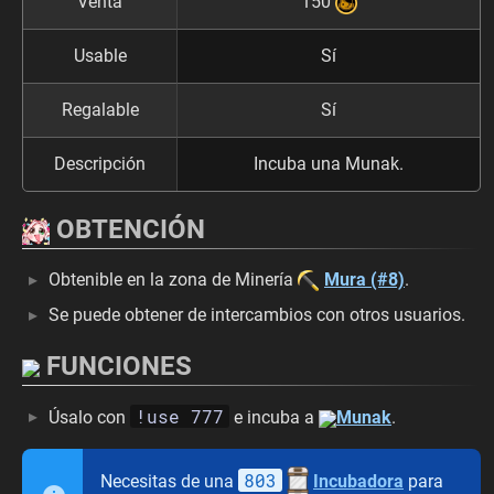
Venta
150
Usable
Sí
Regalable
Sí
Descripción
Incuba una Munak.
OBTENCIÓN
Obtenible en la zona de Minería
Mura (#8)
.
Se puede obtener de intercambios con otros usuarios.
FUNCIONES
!use 777
Úsalo con
e incuba a
Munak
.
803
Necesitas de una
Incubadora
para