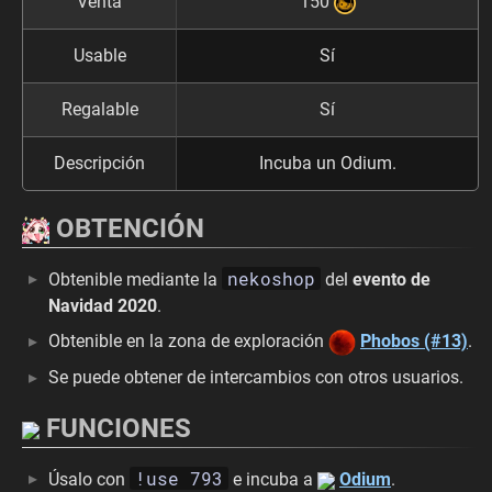
Venta
150
Usable
Sí
Regalable
Sí
Descripción
Incuba un Odium.
OBTENCIÓN
nekoshop
Obtenible mediante la
del
evento de
Navidad 2020
.
Obtenible en la zona de exploración
Phobos (#13)
.
Se puede obtener de intercambios con otros usuarios.
FUNCIONES
!use 793
Úsalo con
e incuba a
Odium
.