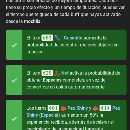
Los buffs son efectos de mejora temporales. Cada buff
tiene su propio efecto y un tiempo de duración, puedes ver
el tiempo que te queda de cada buff que hayas activado
desde la
mochila
.
603
El item
Gusanito
aumenta la
probabilidad de encontrar mejores objetos en
la pesca.
620
El item
Net
activa la probabilidad de
obtener
Especies
completas, en vez de
convertirse en coins automáticamente.
601
614
Los items
Pez Shiny
y
Pez
Shiny (Especial)
aumentan un 50% la
experiencia recibida, además de acelerar el
crecimiento de la capacidad bancaria.