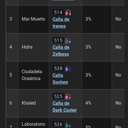
514
3
Mar Muerto
3%
No
Caña de
Irenes
515
4
Hidra
3%
No
Caña de
Zelbess
520
Ciudadela
5
3%
No
Caña
Oceánica
Sochen
525
6
Khaled
4%
No
Caña de
Dark Caster
526
Laboratorio
7
5%
No