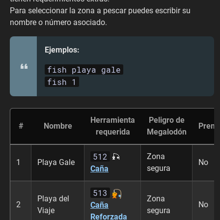
Para seleccionar la zona a pescar puedes escribir su
nombre o número asociado.
Ejemplos:
fish playa gale
fish 1
Herramienta
Peligro de
#
Nombre
Prem
requerida
Megalodón
512
Zona
🎣
1
Playa Gale
No
segura
Caña
513
Playa del
Zona
2
No
Caña
Viaje
segura
Reforzada