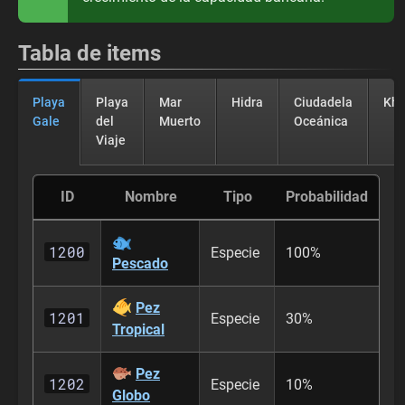
Tabla de items
Playa
Playa
Mar
Hidra
Ciudadela
Kha
Gale
del
Muerto
Oceánica
Viaje
ID
Nombre
Tipo
Probabilidad
1200
Especie
100%
Pescado
Pez
1201
Especie
30%
Tropical
Pez
1202
Especie
10%
Globo