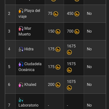
Playa del
2
75
450
No
viaje
Mar
3
150
700
No
Muerto
1675
4
Hidra
175
No
Ciudadela
1975
5
175
No
Oceánica
1075
6
Khaled
200
No
7
Laboratorio
-
-
No