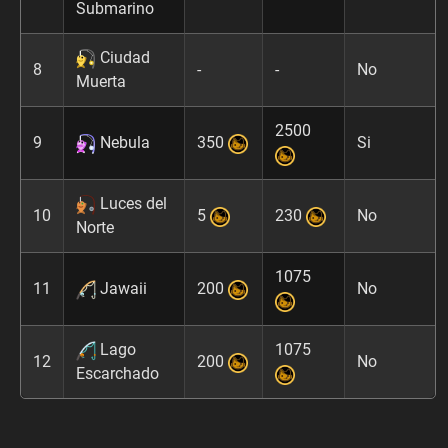
Submarino
Ciudad
8
-
-
No
Muerta
2500
9
Nebula
350
Si
Luces del
10
5
230
No
Norte
1075
11
Jawaii
200
No
Lago
1075
12
200
No
Escarchado