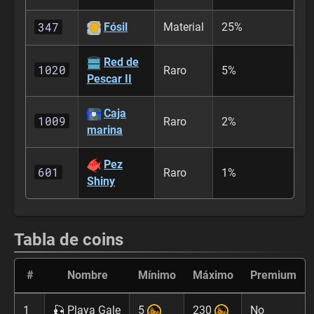
347
Fósil
Material
25%
Red de
1020
Raro
5%
Pescar II
Caja
1009
Raro
2%
marina
Pez
601
Raro
1%
Shiny
Tabla de coins
#
Nombre
Mínimo
Máximo
Premium
1
🎣 Playa Gale
5
230
No