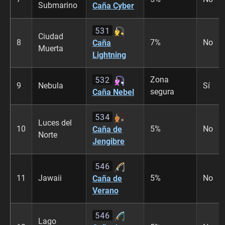
Submarino
Caña Cyber
531
Ciudad
8
7%
No
Caña
Muerta
Lightning
532
Zona
9
Nebula
Sí
segura
Caña Nebel
534
Luces del
10
5%
No
Caña de
Norte
Jengibre
546
11
Jawaii
5%
No
Caña de
Verano
546
Lago