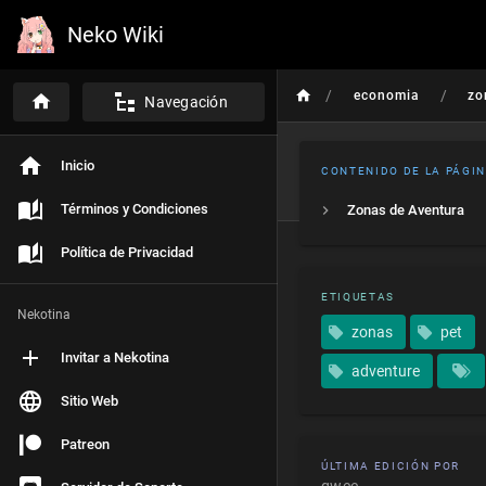
Neko Wiki
/
/
economia
zo
Navegación
Inicio
CONTENIDO DE LA PÁGI
Términos y Condiciones
Zonas de Aventura
Política de Privacidad
ETIQUETAS
Nekotina
zonas
pet
Invitar a Nekotina
adventure
Sitio Web
Patreon
ÚLTIMA EDICIÓN POR