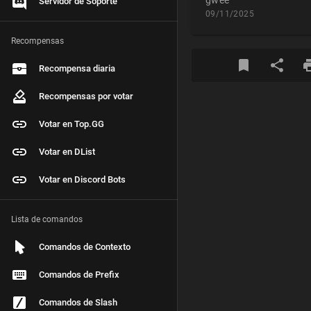
gwee
Servidor de Soporte
09/11/2025
Recompensas
Recompensa diaria
Recompensas por votar
Votar en Top.GG
Votar en DList
Votar en Discord Bots
Lista de comandos
Comandos de Contexto
Comandos de Prefix
Comandos de Slash