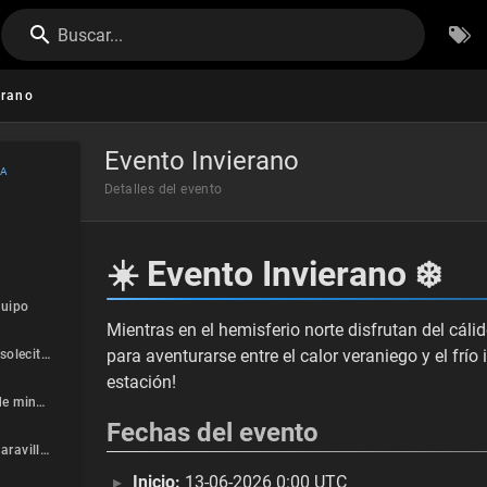
Buscar...
erano
Evento Invierano
NA
Detalles del evento
☀️ Evento Invierano ❄️
quipo
Mientras en el hemisferio norte disfrutan del cáli
para aventurarse entre el calor veraniego y el frí
☀️ Recolección de solecitos y copos de nieve ❄️
estación!
⛏️ Nuevas zonas de minería y pesca 🎣
Fechas del evento
🏔️ Nueva zona: Maravilla Invernal
Inicio:
13-06-2026 0:00 UTC