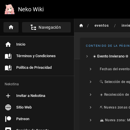
Neko Wiki
/
/
eventos
invi
Navegación
Inicio
CONTENIDO DE LA PÁGI
Términos y Condiciones
☀️ Evento Invierano ❄️
Política de Privacidad
Fechas del evento
🔍 Selección de e
Nekotina
Invitar a Nekotina
Sitio Web
Patreon