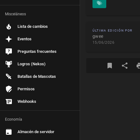
Misceláneos
Lista de cambios
ÚLTIMA EDICIÓN POR
gwee
Eventos
15/06/2026
Preguntas frecuentes
Logros (Nekos)
Batallas de Mascotas
Permisos
Webhooks
Economía
Almacén de servidor