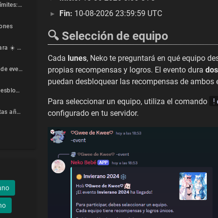
✨ Superación de límites: mascotas nivel 180
Fin:
10-08-2026 23:59:59 UTC
iones
🔍 Selección de equipo
🕹️ Mini-eventos para ☀️ Verano e ❄️ Invierno
Cada
lunes
, Neko te preguntará en qué equipo d
propias recompensas y logros. El evento dura
dos
📋 Nuevas quests de evento
puedan desbloquear las recompensas de ambos 
🐈 Nuevos nekos desbloqueables
!
Para seleccionar un equipo, utiliza el comando
😺 Nuevas mascotas añadidas
configurado en tu servidor.
ano
no