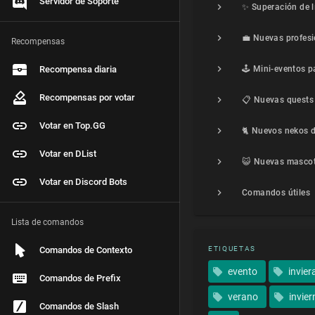
Servidor de Soporte
💼 Nuevas profes
Recompensas
Recompensa diaria
Recompensas por votar
Votar en Top.GG
Votar en DList
Votar en Discord Bots
Comandos útiles
Lista de comandos
Comandos de Contexto
ETIQUETAS
evento
invier
Comandos de Prefix
verano
invier
Comandos de Slash