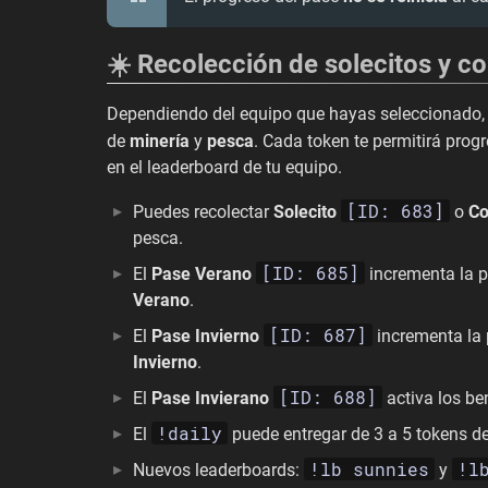
☀️ Recolección de solecitos y co
Dependiendo del equipo que hayas seleccionado, 
de
minería
y
pesca
. Cada token te permitirá prog
en el leaderboard de tu equipo.
[ID: 683]
Puedes recolectar
Solecito
o
Co
pesca.
[ID: 685]
El
Pase Verano
incrementa la p
Verano
.
[ID: 687]
El
Pase Invierno
incrementa la 
Invierno
.
[ID: 688]
El
Pase Invierano
activa los b
!daily
El
puede entregar de 3 a 5 tokens d
!lb sunnies
!l
Nuevos leaderboards:
y