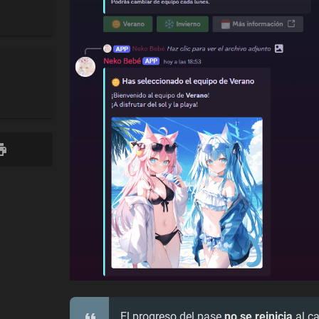
El progreso del pase
no se reinicia
al c