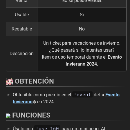
Venta
No se puede vender.
Usable
Sí
Regalable
No
Un ticket para vacaciones de invierno.
¿Qué pasará si lo intentas usar?
Descripción
Item de uso temporal durante el
Evento
Invierano 2024.
OBTENCIÓN
!event
Obtenible como premio en el
del ☀️
Evento
Invierano
❄️ en 2024.
FUNCIONES
!use 160
Úsalo con
para un minijuego. Al