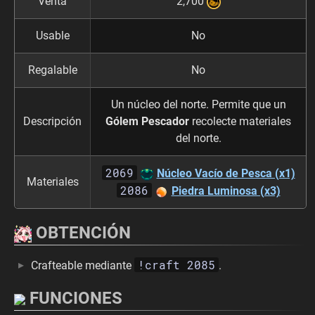
Venta
2,700
Usable
No
Regalable
No
Un núcleo del norte. Permite que un
Descripción
Gólem Pescador
recolecte materiales
del norte.
2069
Núcleo Vacío de Pesca (x1)
Materiales
2086
Piedra Luminosa (x3)
OBTENCIÓN
!craft 2085
Crafteable mediante
.
FUNCIONES